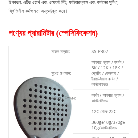
উপকরণ, এটির ওয়ার্প এবং ওয়েফট নিট, ফাইবারগ্লাস এবং কার্বনের সুবিধা,
স্থিতিশীল কর্মক্ষমতা অন্তর্ভুক্ত করে।
পণ্যের প্যারামিটার (স্পেসিফিকেশন)
মডেল নম্বার:
SS-PR07
ফাইবার গ্লাস / কার্বন /
3K / 12K / 18K /
মুখের উপাদান:
প্লেটিং / কেভলার /
ট্রায়াক্সিয়াল কার্বন /
কাস্টমাইজড
কার্বন / ফাইবার গ্লাস /
কাঠামোর উপাদান:
কাস্টমাইজড
ইভা:
12C থেকে 22C
360g±10g/370g±
ওজন:
10g/কাস্টমাইজড