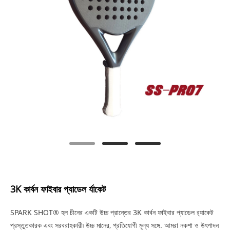
3K কার্বন ফাইবার প্যাডেল র্যাকেট
SPARK SHOT® হল চীনের একটি উচ্চ প্রান্তের 3K কার্বন ফাইবার প্যাডেল র‌্যাকেট
প্রস্তুতকারক এবং সরবরাহকারী৷ উচ্চ মানের, প্রতিযোগী মূল্য সঙ্গে. আমরা নকশা ও উৎপাদন