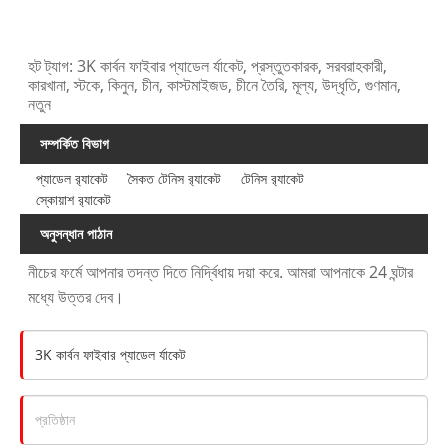
হট ট্যাগ: 3K কার্বন ফাইবার প্যাডেল র্যাকেট, প্রস্তুতকারক, সরবরাহকারী,
কারখানা, স্টকে, কিনুন, চীন, কাস্টমাইজড, চীনে তৈরি, মূল্য, উদ্ধৃতি, গুণমান,
নতুন
সম্পর্কিত বিভাগ
প্যাডেল র‌্যাকেট
সৈকত টেনিস র‌্যাকেট
টেনিস র‌্যাকেট
স্কোয়াশ র‌্যাকেট
অনুসন্ধান পাঠান
নীচের ফর্মে আপনার তদন্ত দিতে নির্দ্বিধায় দয়া করে. আমরা আপনাকে 24 ঘন্টার
মধ্যে উত্তর দেব।