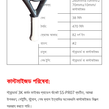
260mm±10mm/2
ভারসাম্য:
70mm±10mm/
কাস্টমাইজড
বেধ:
38 মিমি
দৈর্ঘ্য:
470 মিমি
ফ্রেমের আকার:
82 বর্গ ইন
হাতল:
#2
চাবুক:
স্ট্যান্ডার্ড বা কাস্টমাইজড
শেষ টুপি:
স্ট্যান্ডার্ড বা কাস্টমাইজড
কাস্টমাইজড পরিষেবা:
স্ট্যান্ডার্ড 3K কার্বন ফাইবার প্যাডেল র্যাকেট SS-PR07 ব্যতীত, আমরা
উপকরণ, পেইন্টিং, স্ট্র্যাপ, শেষ ক্যাপ ইত্যাদির অনেকগুলি কাস্টমাইজড বিকল্প
সরবরাহ করতে পারি।