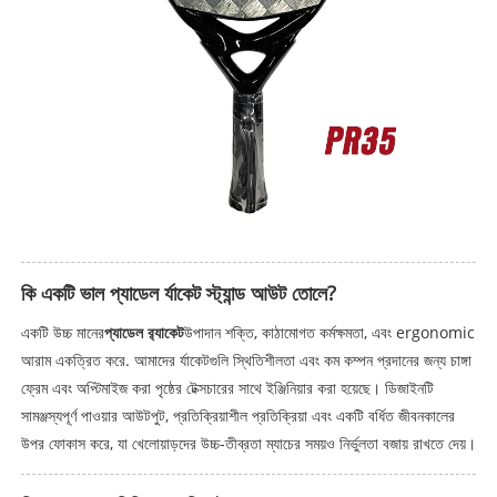
কি একটি ভাল প্যাডেল র্যাকেট স্ট্যান্ড আউট তোলে?
একটি উচ্চ মানের
প্যাডেল র‌্যাকেট
উপাদান শক্তি, কাঠামোগত কর্মক্ষমতা, এবং ergonomic
আরাম একত্রিত করে. আমাদের র্যাকেটগুলি স্থিতিশীলতা এবং কম কম্পন প্রদানের জন্য চাঙ্গা
ফ্রেম এবং অপ্টিমাইজ করা পৃষ্ঠের টেক্সচারের সাথে ইঞ্জিনিয়ার করা হয়েছে। ডিজাইনটি
সামঞ্জস্যপূর্ণ পাওয়ার আউটপুট, প্রতিক্রিয়াশীল প্রতিক্রিয়া এবং একটি বর্ধিত জীবনকালের
উপর ফোকাস করে, যা খেলোয়াড়দের উচ্চ-তীব্রতা ম্যাচের সময়ও নির্ভুলতা বজায় রাখতে দেয়।