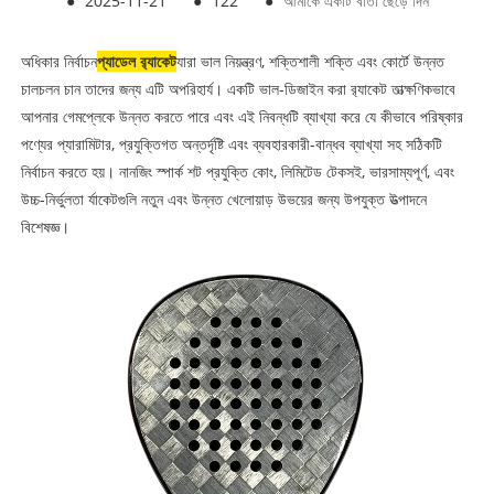
●
2025-11-21
●
122
●
আমাকে একটি বার্তা ছেড়ে দিন
অধিকার নির্বাচন
প্যাডেল র‌্যাকেট
যারা ভাল নিয়ন্ত্রণ, শক্তিশালী শক্তি এবং কোর্টে উন্নত
চালচলন চান তাদের জন্য এটি অপরিহার্য। একটি ভাল-ডিজাইন করা র‌্যাকেট তাত্ক্ষণিকভাবে
আপনার গেমপ্লেকে উন্নত করতে পারে এবং এই নিবন্ধটি ব্যাখ্যা করে যে কীভাবে পরিষ্কার
পণ্যের প্যারামিটার, প্রযুক্তিগত অন্তর্দৃষ্টি এবং ব্যবহারকারী-বান্ধব ব্যাখ্যা সহ সঠিকটি
নির্বাচন করতে হয়। নানজিং স্পার্ক শট প্রযুক্তি কোং, লিমিটেড টেকসই, ভারসাম্যপূর্ণ, এবং
উচ্চ-নির্ভুলতা র্যাকেটগুলি নতুন এবং উন্নত খেলোয়াড় উভয়ের জন্য উপযুক্ত উত্পাদনে
বিশেষজ্ঞ।