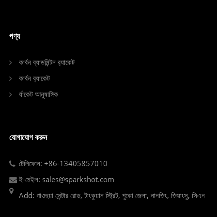
পণ্য
কার্বন ব্যাডমিন্টন র‌্যাকেট
কার্বন র‌্যাকেট
র্যাকেট আনুষাঙ্গিক
যোগাযোগ করুন
টেলিফোন: +86-13405857010
ই-মেইল: sales@sparkshot.com
Add: গাওহুয়া সেন্টার রোড, টাংকুয়ান স্ট্রিট, পুকো জেলা, নানজিং, জিয়াংসু, সিএন