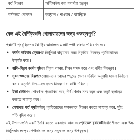
গর্ত বিতরণ
অপ্টিমাইজ করা যথার্থতা তুরপুন
কর্মক্ষমতা ফোকাস
কন্ট্রোল / পাওয়ার / হাইব্রিড
কেন এই বৈশিষ্ট্যগুলি খেলোয়াড়দের জন্য গুরুত্বপূর্ণ?
প্রতিটি প্রযুক্তিগত বৈশিষ্ট্য আদালতে একটি স্পষ্ট ফাংশন পরিবেশন করে:
কার্বন ফাইবার ফ্রেম
শট নির্ভুলতা বাড়ানোর সময় বিকৃতির বিরুদ্ধে প্রতিরোধের
উন্নতি করে।
বালি-গ্রিপ কার্বন পৃষ্ঠ
বল গ্রিপ বাড়ায়, স্পিন সক্ষম করে এবং বর্ধিত নিয়ন্ত্রণ।
সুষম ওজনের বিকল্প
খেলোয়াড়দের তাদের পছন্দের খেলার স্টাইল অনুযায়ী মডেল নির্বাচন
করার অনুমতি দিন—হয় দ্রুত নিয়ন্ত্রণ বা ভারী শক্তি।
ইভা কোর
শক শোষণকে প্রভাবিত করে, দীর্ঘ খেলার সময় কব্জি এবং কনুই ক্লান্তি
কমাতে সাহায্য করে।
পেশাদার গর্ত প্যাটার্ন
বায়ু প্রতিরোধের সমানভাবে বিতরণ করতে সাহায্য করে, সুইং
গতি বৃদ্ধি করে।
এই উপাদানগুলি একটি তৈরি করতে একসাথে কাজ করে
প্যাডেল র‌্যাকেট
স্থিতিশীলতা এবং উচ্চ
নির্ভুলতার লক্ষ্যে পেশাদারদের জন্য নতুনদের জন্য উপযুক্ত।