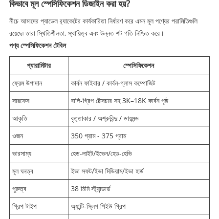
কিভাবে মূল স্পেসিফিকেশন ডিজাইন করা হয়?
নীচে আমাদের প্যাডেল র‌্যাকেটের কার্যকারিতা নির্ধারণ করে এমন মূল পণ্যের পরামিতিগুলি
রয়েছে৷ তারা স্থিতিশীলতা, স্থায়িত্ব এবং উন্নত শট গতি নিশ্চিত করে।
পণ্য স্পেসিফিকেশন টেবিল
প্যারামিটার
স্পেসিফিকেশন
ফ্রেম উপাদান
কার্বন ফাইবার / কার্বন-গ্লাস কম্পোজিট
সারফেস
বালি-গ্রিপ টেক্সচার সহ 3K–18K কার্বন পৃষ্ঠ
আকৃতি
বৃত্তাকার / অশ্রুবিন্দু / ডায়মন্ড
ওজন
350 গ্রাম - 375 গ্রাম
ভারসাম্য
হেড-লাইট/ইভেন/হেড-হেভি
মূল ঘনত্ব
ইভা সফট/ইভা মিডিয়াম/ইভা হার্ড
পুরুত্ব
38 মিমি স্ট্যান্ডার্ড
গ্রিপ টাইপ
অ্যান্টি-স্লিপ পিইউ গ্রিপ