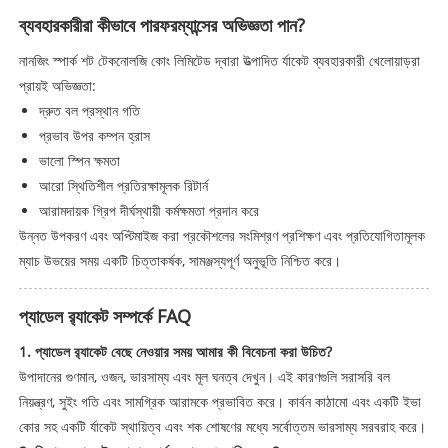
ব্যবহারকারীরা কীভাবে পারফরম্যান্সের অভিজ্ঞতা পান?
নানজিং স্পার্ক শট টেকনোলজি কোং লিমিটেড দ্বারা উত্পাদিত র্যাকেট ব্যবহারকারী খেলোয়াড়রা
প্রায়ই অভিজ্ঞতা:
দ্রুত বল প্রস্থান গতি
প্রভাব উপর কম্পন হ্রাস
ভালো স্পিন ক্ষমতা
আরো স্থিতিশীল প্রতিরক্ষামূলক রিটার্ন
আরামদায়ক গ্রিপ দীর্ঘস্থায়ী কর্মক্ষমতা প্রদান করে
উন্নত উপকরণ এবং অপ্টিমাইজ করা প্রকৌশলের সংমিশ্রণ প্রশিক্ষণ এবং প্রতিযোগিতামূলক
ম্যাচ উভয়ের সময় একটি চিত্তাকর্ষক, সামঞ্জস্যপূর্ণ অনুভূতি নিশ্চিত করে।
প্যাডেল র‌্যাকেট সম্পর্কে FAQ
1. প্যাডেল র‌্যাকেট বেছে নেওয়ার সময় আমার কী বিবেচনা করা উচিত?
উপাদানের গুণমান, ওজন, ভারসাম্য এবং মূল ঘনত্ব দেখুন। এই কারণগুলি সরাসরি বল
নিয়ন্ত্রণ, সুইং গতি এবং সামগ্রিক আরামকে প্রভাবিত করে। কার্বন কাঠামো এবং একটি ইভা
কোর সহ একটি র্যাকেট স্থায়িত্ব এবং শক শোষণের মধ্যে সর্বোত্তম ভারসাম্য সরবরাহ করে।