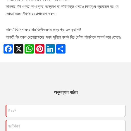
আপনার যদি একটি আপগ্রেড সংস্করণ বা অতিরিক্ত এসইও নিবন্ধের প্রয়োজন হয়, যে
কোনো সময় নির্দ্বিধায় যোগাযোগ করুন।
আগে:
ফিটনেস এবং সামাজিকীকরণের জন্য প্যাডেল র‌্যাকেট
পরবর্তী:
কি তরুণ খেলোয়াড়দের জন্য জুনিয়র কার্বন বিচ টেনিস র্যাকেটকে আদর্শ করে তোলে?
Facebook
X
WhatsApp
Pinterest
LinkedIn
Share
অনুসন্ধান পাঠান