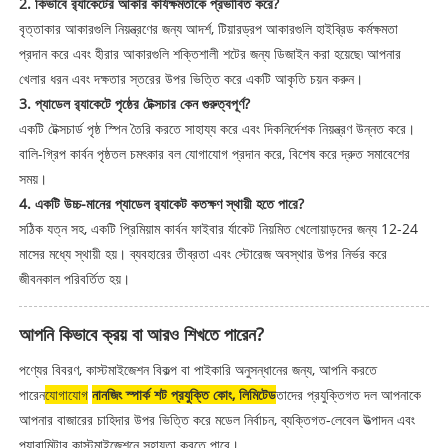
2. কিভাবে র‌্যাকেটের আকার কার্যক্ষমতাকে প্রভাবিত করে?
বৃত্তাকার আকারগুলি নিয়ন্ত্রণের জন্য আদর্শ, টিয়ারড্রপ আকারগুলি হাইব্রিড কর্মক্ষমতা
প্রদান করে এবং হীরার আকারগুলি শক্তিশালী শটের জন্য ডিজাইন করা হয়েছে৷ আপনার
খেলার ধরন এবং দক্ষতার স্তরের উপর ভিত্তি করে একটি আকৃতি চয়ন করুন।
3. প্যাডেল র‌্যাকেটে পৃষ্ঠের টেক্সচার কেন গুরুত্বপূর্ণ?
একটি টেক্সচার্ড পৃষ্ঠ স্পিন তৈরি করতে সাহায্য করে এবং দিকনির্দেশক নিয়ন্ত্রণ উন্নত করে।
বালি-গ্রিপ কার্বন পৃষ্ঠতল চমৎকার বল যোগাযোগ প্রদান করে, বিশেষ করে দ্রুত সমাবেশের
সময়।
4. একটি উচ্চ-মানের প্যাডেল র‌্যাকেট কতক্ষণ স্থায়ী হতে পারে?
সঠিক যত্ন সহ, একটি প্রিমিয়াম কার্বন ফাইবার র্যাকেট নিয়মিত খেলোয়াড়দের জন্য 12-24
মাসের মধ্যে স্থায়ী হয়। ব্যবহারের তীব্রতা এবং স্টোরেজ অবস্থার উপর নির্ভর করে
জীবনকাল পরিবর্তিত হয়।
আপনি কিভাবে ক্রয় বা আরও শিখতে পারেন?
পণ্যের বিবরণ, কাস্টমাইজেশন বিকল্প বা পাইকারি অনুসন্ধানের জন্য, আপনি করতে
পারেন
যোগাযোগ
নানজিং স্পার্ক শট প্রযুক্তি কোং, লিমিটেড
তাদের প্রযুক্তিগত দল আপনাকে
আপনার বাজারের চাহিদার উপর ভিত্তি করে মডেল নির্বাচন, ব্যক্তিগত-লেবেল উত্পাদন এবং
প্যারামিটার কাস্টমাইজেশনে সহায়তা করতে পারে।